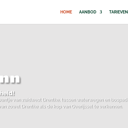
HOME
AANBOD
TARIEVEN
Inn
heid!
t puntje van zuidwest Drenthe, tussen waterwegen en bospade
n zowel Drenthe als de kop van Overijssel te verkennen.