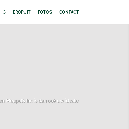
EROPUIT
FOTO’S
CONTACT
n. Meppel’s Inn is dan ook uw ideale