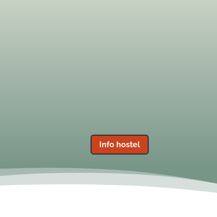
Het hostel
Een comfortabel en gezellig
onderkomen voor maximaal
ges
57 personen, verdeeld over
pe
11 kamers.
Info hostel