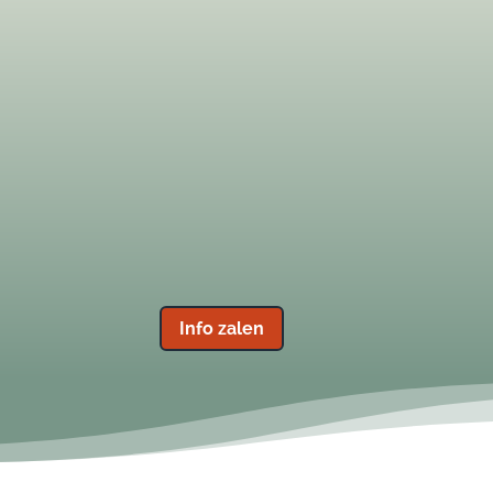
Zalen
Zeer geschikte locatie voor
feer
vergaderingen, trainingen,
n
cursussen, workshops en
andere meetings.
Info zalen