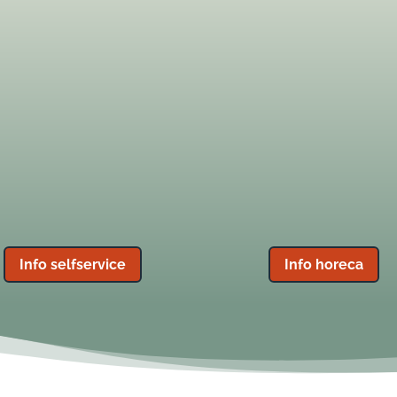
Selfservice
Horeca
“Het Ooievaarsnest” is
Onze ongedwongen
chikt voor groepen tot 14
instelling en informele s
rsonen en beslaat twee
onderscheidt ons va
verdiepingen.
andere horeca.
Info selfservice
Info horeca