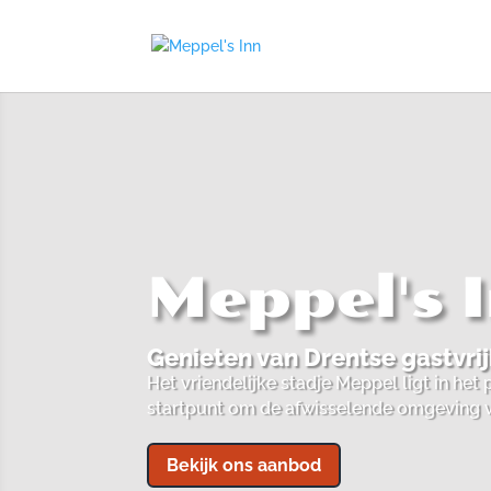
Meppel's 
Genieten van Drentse gastvrij
Het vriendelijke stadje Meppel ligt in he
startpunt om de afwisselende omgeving va
Bekijk ons aanbod